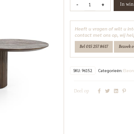
Salontafel
-
+
In wi
Jordy
Eleonora
aantal
Heeft u vragen of wilt u i
contact met ons op, wij hel
Bel 015 257 8617
Bezoek 
Categorieën:
Eleon
SKU:
96152
Deel op