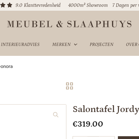
9.0
Klanttevredenheid
4000m² Showroom
7 Dagen per
INTERIEURADVIES
MERKEN
PROJECTEN
OVER
eonora
Salontafel Jord
€
319.00