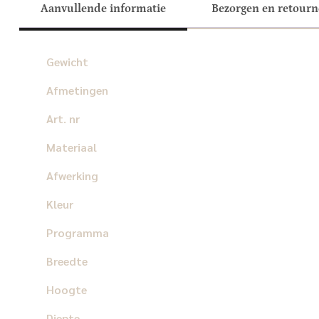
Aanvullende informatie
Bezorgen en retour
Gewicht
Afmetingen
Art. nr
Materiaal
Afwerking
Kleur
Programma
Breedte
Hoogte
Diepte