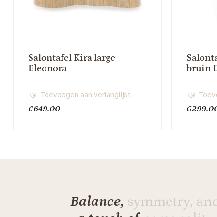
Salontafel Kira large
Salont
Eleonora
bruin 
Toevoegen aan verlanglijst
Toevo
€
649.00
€
299.0
Balance,
symmetry, an