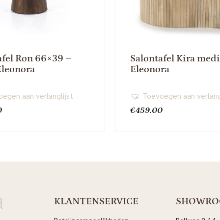
afel Ron 66×39 –
Salontafel Kira me
Eleonora
Eleonora
egen aan verlanglijst
Toevoegen aan verlang
0
€
459.00
d
KLANTENSERVICE
SHOWR