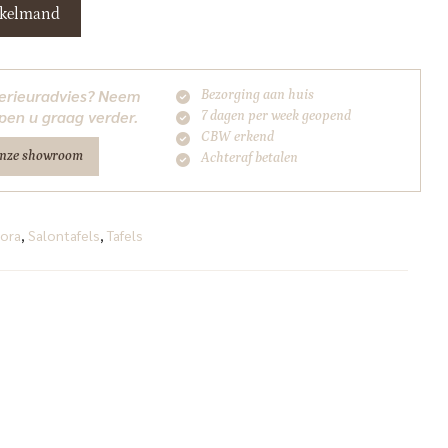
nkelmand
nterieuradvies? Neem
Bezorging aan huis
pen u graag verder.
7 dagen per week geopend
CBW erkend
onze showroom
Achteraf betalen
ora
,
Salontafels
,
Tafels