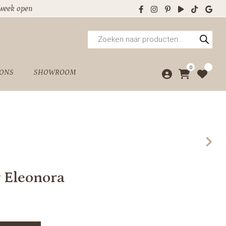
 week open
Producten
zoeken
0
 ONS
SHOWROOM
y Eleonora