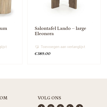
dium
Salontafel Lando – large
Eleonora
lijst
Toevoegen aan verlanglijst
€
389.00
OOM
VOLG ONS