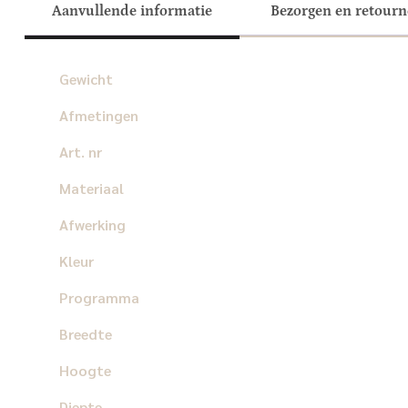
Aanvullende informatie
Bezorgen en retour
Gewicht
Afmetingen
Art. nr
Materiaal
Afwerking
Kleur
Programma
Breedte
Hoogte
Diepte