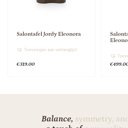
Salontafel Jordy Eleonora
Salont
Eleono
Toevoegen aan verlanglijst
Toevo
€
319.00
€
499.0
Balance,
symmetry, an