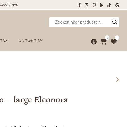
 week open
Producten
zoeken
0
 ONS
SHOWROOM
o – large Eleonora