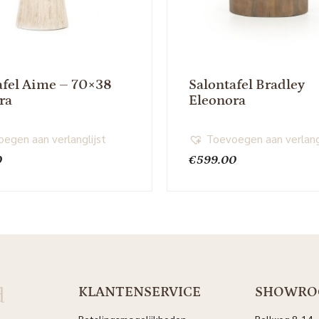
afel Aime – 70×38
Salontafel Bradley
ra
Eleonora
egen aan verlanglijst
Toevoegen aan verlang
0
€
599.00
d
KLANTENSERVICE
SHOWR