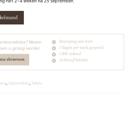
vang het 2–4 weken na 25 september.
nkelmand
nterieuradvies? Neem
Bezorging aan huis
pen u graag verder.
7 dagen per week geopend
CBW erkend
onze showroom
Achteraf betalen
ora
,
Salontafels
,
Tafels