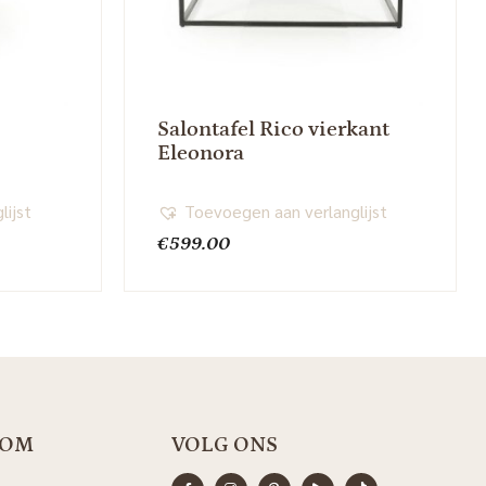
Salontafel Rico vierkant
Eleonora
lijst
Toevoegen aan verlanglijst
€
599.00
OOM
VOLG ONS