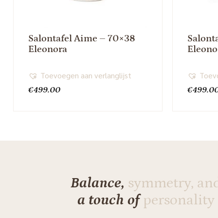
Salontafel Aime – 70×38
Salont
Eleonora
Eleono
Toevoegen aan verlanglijst
Toevo
€
499.00
€
499.0
Balance,
symmetry, an
a touch of
personality