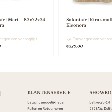
afel Mari – 83x72x34
Salontafel Kira smal
ra
Eleonora
egen aan verlanglijst
Toevoegen aan verlang
0
€
329.00
d
KLANTENSERVICE
SHOWR
Betalingsmogelijkheden
Bellweg 8-14
Ruilen en Retourneren
2627AW, Delft