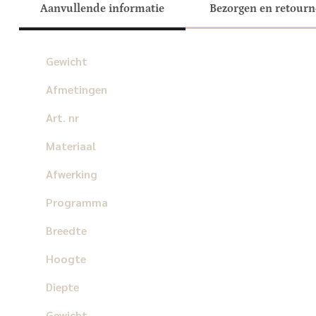
Aanvullende informatie
Bezorgen en retour
Gewicht
Afmetingen
Art. nr
Materiaal
Afwerking
Programma
Breedte
Hoogte
Diepte
Gewicht