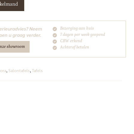
nkelmand
nterieuradvies? Neem
Bezorging aan huis
pen u graag verder.
7 dagen per week geopend
CBW erkend
onze showroom
Achteraf betalen
ora
,
Salontafels
,
Tafels