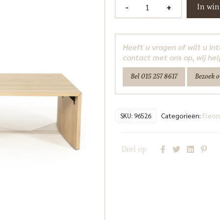
Salontafel
-
+
In wi
set
Flo
-
Heeft u vragen of wilt u i
naturel
contact met ons op, wij hel
Eleonora
Bel 015 257 8617
Bezoek 
aantal
Categorieën:
Eleon
SKU:
96526
Deel op