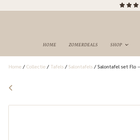
OVER
SHOWROOM
ONS
HOME
ZOMERDEALS
SHOP
Home
/
Collectie
/
Tafels
/
Salontafels
/
Salontafel set Flo 