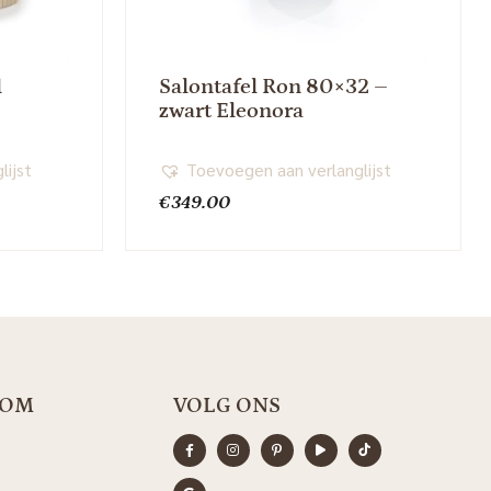
l
Salontafel Ron 80×32 –
zwart Eleonora
lijst
Toevoegen aan verlanglijst
€
349.00
OOM
VOLG ONS