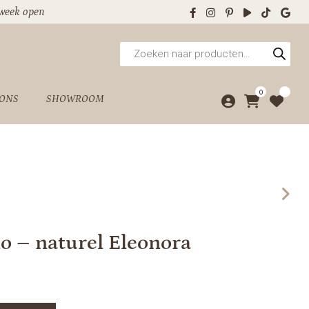
 week open
Producten
zoeken
0
 ONS
SHOWROOM
lo – naturel Eleonora