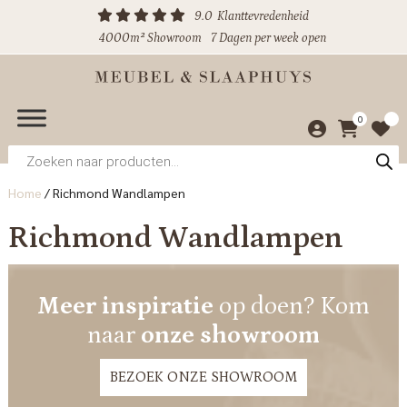
9.0
Klanttevredenheid
4000m² Showroom
7 Dagen per week open
0
Producten
zoeken
Home
/
Richmond Wandlampen
Richmond Wandlampen
Meer inspiratie
op doen? Kom
naar
onze showroom
BEZOEK ONZE SHOWROOM