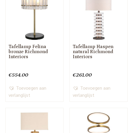
Tafellamp Felina
Tafellamp Haspen
bronze Richmond
natural Richmond
Interiors
Interiors
€
554.00
€
261.00
Toevoegen aan
Toevoegen aan
verlanglijst
verlanglijst