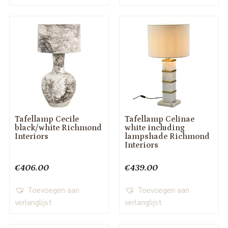
Tafellamp Cecile
Tafellamp Celinae
black/white Richmond
white including
Interiors
lampshade Richmond
Interiors
€
406.00
€
439.00
Toevoegen aan
Toevoegen aan
verlanglijst
verlanglijst