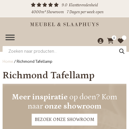
9.0
Klanttevredenheid
4000m² Showroom
7 Dagen per week open
0
Producten
zoeken
Home
/
Richmond Tafellamp
Richmond Tafellamp
Meer inspiratie
op doen? Kom
naar
onze showroom
BEZOEK ONZE SHOWROOM