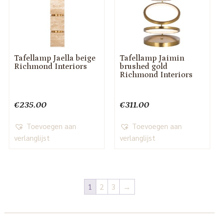
Tafellamp Jaella beige
Tafellamp Jaimin
Richmond Interiors
brushed gold
Richmond Interiors
€
235.00
€
311.00
Toevoegen aan
Toevoegen aan
verlanglijst
verlanglijst
1
2
3
→