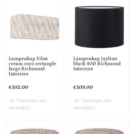
Lampenkap Filou
Lampenkap Jaylinn
cream coco rectangle
black 40Ø Richmond
large Richmond
Interiors
Interiors
€
102.00
€
109.00
Toevoegen aan
Toevoegen aan
verlanglijst
verlanglijst