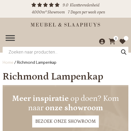
9.0
Klanttevredenheid
4000m² Showroom
7 Dagen per week open
0
Producten
zoeken
Home
/
Richmond Lampenkap
Richmond Lampenkap
Meer inspiratie
op doen? Kom
naar
onze showroom
BEZOEK ONZE SHOWROOM