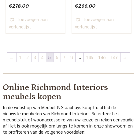
€
278.00
€
266.00
Toevoegen aan
Toevoegen aan
verlanglijst
verlanglijst
←
1
2
3
4
5
6
7
8
…
145
146
147
→
Online Richmond Interiors
meubels kopen
In de webshop van Meubel & Slaaphuys koopt u altijd de
nieuwste meubelen van Richmond Interiors. Selecteer het
meubelstuk of woonaccessoire van uw keuze en reken eenvoudig
af. Het is ook mogelijk om langs te komen in onze showroom en
te profiteren van de volgende voordelen: