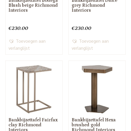
Bankbijzettafel Bottega
Bankbijzettafel Dulce
Blush beige Richmond
grey Richmond
Interiors
Interiors
€
230.00
€
230.00
Toevoegen aan
Toevoegen aan
verlanglijst
verlanglijst
Bankbijzettafel Fairfax
Bankbijzettafel Hexa
clay Richmond
brushed gold
Interiors
Richmond Interiors