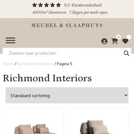
9.0
Klanttevredenheid
4000m² Showroom
7 Dagen per week open
0
Producten
zoeken
Home
/
Richmond Interiors
/
Pagina 5
Richmond Interiors