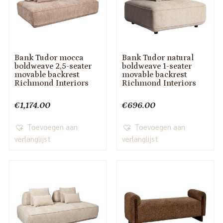
Bank Tudor mocca
Bank Tudor natural
boldweave 2,5-seater
boldweave 1-seater
movable backrest
movable backrest
Richmond Interiors
Richmond Interiors
€
1,174.00
€
696.00
Toevoegen aan
Toevoegen aan
verlanglijst
verlanglijst