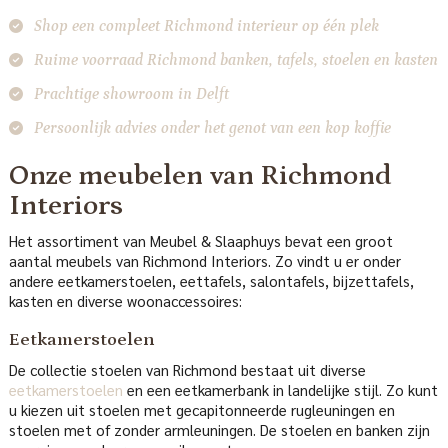
Shop een compleet Richmond interieur op één plek
Ruime voorraad Richmond banken, tafels,
stoelen
en kasten
Prachtige showroom in Delft
Persoonlijk advies onder het genot van een kop koffie
Onze meubelen van Richmond
Interiors
Het assortiment van Meubel & Slaaphuys bevat een groot
aantal meubels van Richmond Interiors. Zo vindt u er onder
andere eetkamerstoelen, eettafels, salontafels, bijzettafels,
kasten en diverse woonaccessoires:
Eetkamerstoelen
De collectie stoelen van Richmond bestaat uit diverse
eetkamerstoelen
en een eetkamerbank in landelijke stijl. Zo kunt
u kiezen uit stoelen met gecapitonneerde rugleuningen en
stoelen met of zonder armleuningen. De stoelen en banken zijn