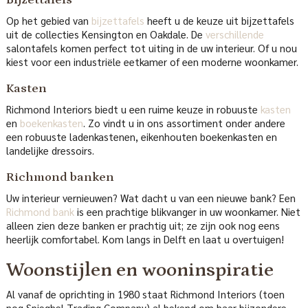
Op het gebied van
bijzettafels
heeft u de keuze uit bijzettafels
uit de collecties Kensington en Oakdale. De
verschillende
salontafels komen perfect tot uiting in de uw interieur. Of u nou
kiest voor een industriële eetkamer of een moderne woonkamer.
Kasten
Richmond Interiors biedt u een ruime keuze in robuuste
kasten
en
boekenkasten
. Zo vindt u in ons assortiment onder andere
een robuuste ladenkastenen, eikenhouten boekenkasten en
landelijke dressoirs.
Richmond banken
Uw interieur vernieuwen? Wat dacht u van een nieuwe bank? Een
Richmond bank
is een prachtige blikvanger in uw woonkamer. Niet
alleen zien deze banken er prachtig uit; ze zijn ook nog eens
heerlijk comfortabel. Kom langs in Delft en laat u overtuigen!
Woonstijlen en wooninspiratie
Al vanaf de oprichting in 1980 staat Richmond Interiors (toen
nog Spieghel Trading Company) al bekend om haar bijzondere