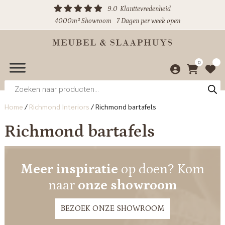
9.0
Klanttevredenheid
4000m² Showroom
7 Dagen per week open
0
Producten
zoeken
Home
/
Richmond Interiors
/
Richmond bartafels
Richmond bartafels
Meer inspiratie
op doen? Kom
naar
onze showroom
BEZOEK ONZE SHOWROOM