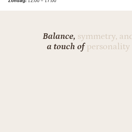
Zondag:
12:00 – 17:00
Balance,
symmetry, an
a touch of
personality