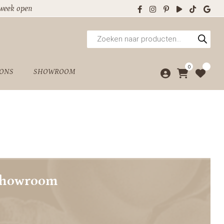
 week open
Producten
zoeken
0
 ONS
SHOWROOM
showroom