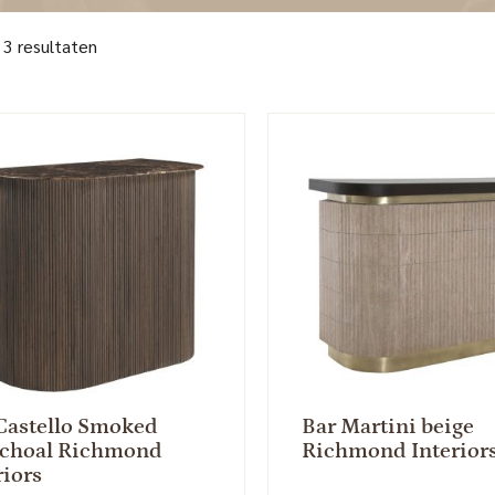
 3 resultaten
Castello Smoked
Bar Martini beige
rchoal Richmond
Richmond Interior
riors