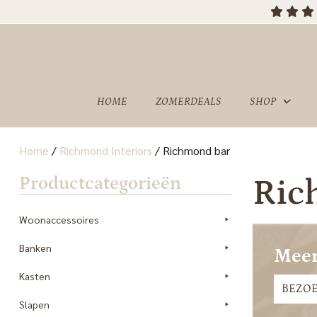
OVER
SHOWROOM
ONS
HOME
ZOMERDEALS
SHOP
Home
/
Richmond Interiors
/
Richmond bar
Productcategorieën
Ric
Woonaccessoires
Banken
Meer
Kasten
BEZO
Slapen