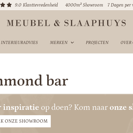
9.0
Klanttevredenheid
4000m² Showroom
7 Dagen per
INTERIEURADVIES
MERKEN
PROJECTEN
OVER
hmond bar
 inspiratie
op doen? Kom naar
onze 
EK ONZE SHOWROOM