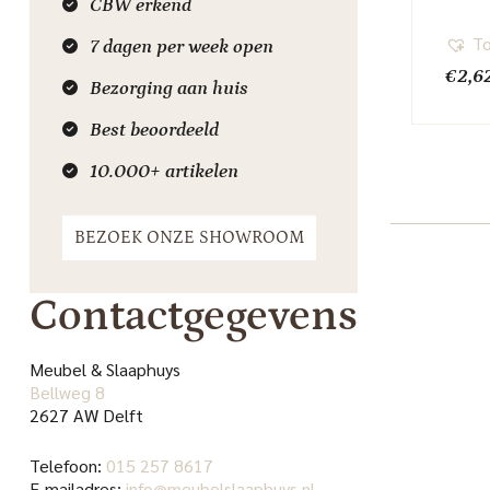
CBW erkend
To
7 dagen per week open
€
2,6
Bezorging aan huis
Best beoordeeld
10.000+ artikelen
BEZOEK ONZE SHOWROOM
Contactgegevens
Meubel & Slaaphuys
Bellweg 8
2627 AW Delft
Telefoon:
015 257 8617
E-mailadres:
info@meubelslaaphuys.nl