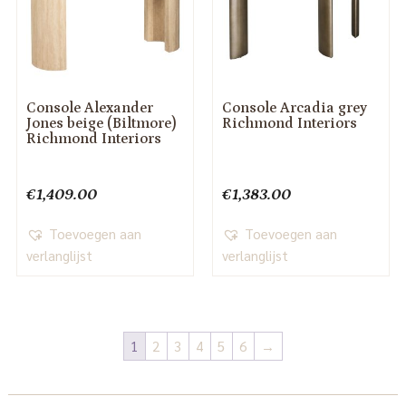
Console Alexander
Console Arcadia grey
Jones beige (Biltmore)
Richmond Interiors
Richmond Interiors
€
1,409.00
€
1,383.00
Toevoegen aan
Toevoegen aan
verlanglijst
verlanglijst
1
2
3
4
5
6
→