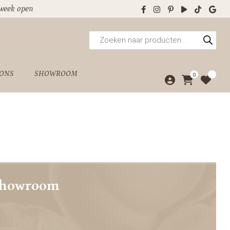
 week open
Producten
zoeken
 ONS
SHOWROOM
0
showroom