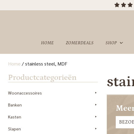
HOME
ZOMERDEALS
SHOP
Home
/
stainless steel, MDF
OVER
SHOWROOM
Productcategorieën
stai
ONS
Woonaccessoires
Banken
Meer
Kasten
BEZO
Slapen