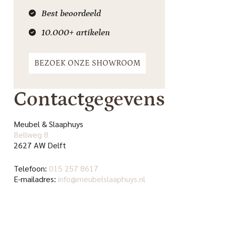
Best beoordeeld
10.000+ artikelen
BEZOEK ONZE SHOWROOM
Contactgegevens
Meubel & Slaaphuys
Bellweg 8
2627 AW Delft
Telefoon:
015 257 8617
E-mailadres:
info@meubelslaaphuys.nl