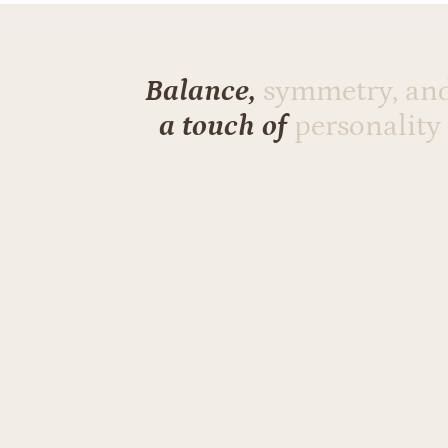
Balance,
symmetry, an
a touch of
personality