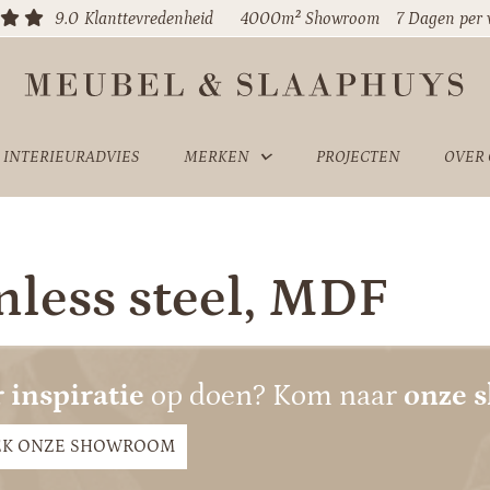
9.0
Klanttevredenheid
4000m² Showroom
7 Dagen per
INTERIEURADVIES
MERKEN
PROJECTEN
OVER
nless steel, MDF
 inspiratie
op doen? Kom naar
onze 
EK ONZE SHOWROOM