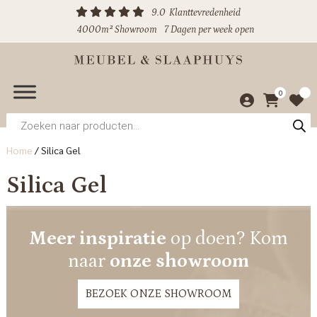
9.0
Klanttevredenheid
4000m² Showroom
7 Dagen per week open
0
Producten
zoeken
Home
/
Silica Gel
Silica Gel
Meer inspiratie
op doen? Kom
naar
onze showroom
BEZOEK ONZE SHOWROOM