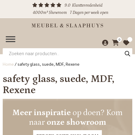
9.0
Klanttevredenheid
4000m² Showroom
7 Dagen per week open
0
Producten
zoeken
Home
/
safety glass, suede, MDF, Rexene
safety glass, suede, MDF,
Rexene
Meer inspiratie
op doen? Kom
naar
onze showroom