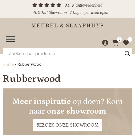
9.0
Klanttevredenheid
4000m² Showroom
7 Dagen per week open
0
Producten
zoeken
Home
/
Rubberwood
Rubberwood
Meer inspiratie
op doen? Kom
naar
onze showroom
BEZOEK ONZE SHOWROOM