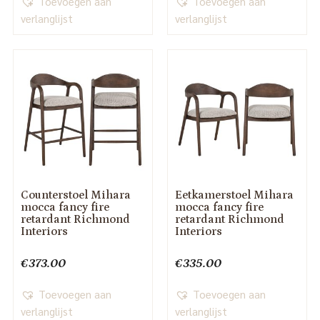
Toevoegen aan
Toevoegen aan
verlanglijst
verlanglijst
Counterstoel Mihara
Eetkamerstoel Mihara
mocca fancy fire
mocca fancy fire
retardant Richmond
retardant Richmond
Interiors
Interiors
€
373.00
€
335.00
Toevoegen aan
Toevoegen aan
verlanglijst
verlanglijst