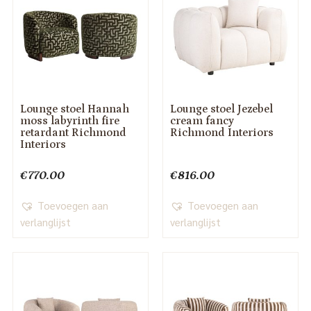
Lounge stoel Hannah
Lounge stoel Jezebel
moss labyrinth fire
cream fancy
retardant Richmond
Richmond Interiors
Interiors
€
770.00
€
816.00
Toevoegen aan
Toevoegen aan
verlanglijst
verlanglijst