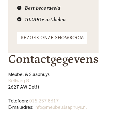
Best beoordeeld
10.000+ artikelen
BEZOEK ONZE SHOWROOM
Contactgegevens
Meubel & Slaaphuys
Bellweg 8
2627 AW Delft
Telefoon:
015 257 8617
E-mailadres:
info@meubelslaaphuys.nl