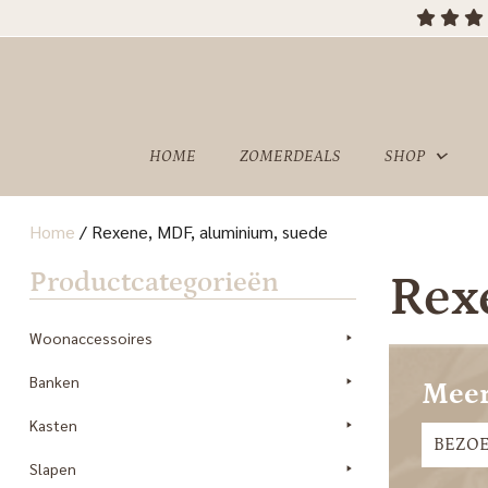
HOME
ZOMERDEALS
SHOP
Home
/
Rexene, MDF, aluminium, suede
OVER
SHOWROOM
Productcategorieën
Rex
ONS
Woonaccessoires
Banken
Meer
Kasten
BEZO
Slapen