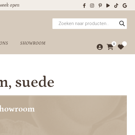
 week open
Producten
zoeken
 ONS
SHOWROOM
0
m, suede
showroom