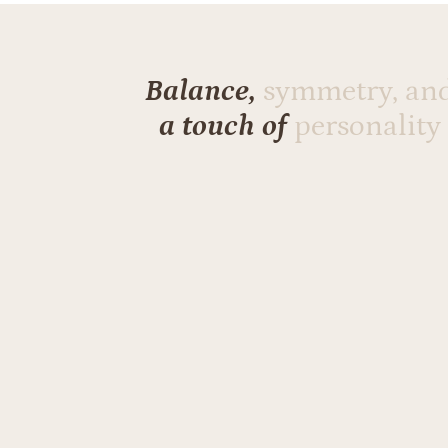
Balance,
symmetry, an
a touch of
personality