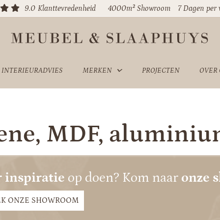
9.0
Klanttevredenheid
4000m² Showroom
7 Dagen per
INTERIEURADVIES
MERKEN
PROJECTEN
OVER
ene, MDF, aluminiu
 inspiratie
op doen? Kom naar
onze 
EK ONZE SHOWROOM