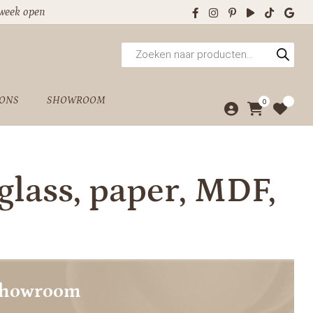
 week open
Producten
zoeken
 ONS
SHOWROOM
0
glass, paper, MDF,
showroom