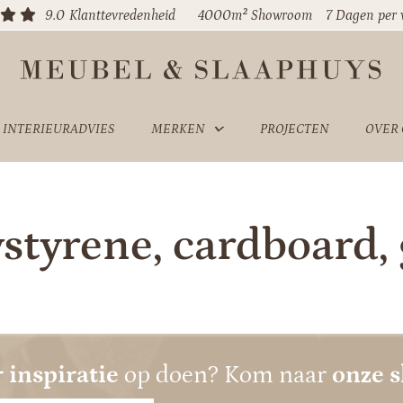
9.0
Klanttevredenheid
4000m² Showroom
7 Dagen per
INTERIEURADVIES
MERKEN
PROJECTEN
OVER
styrene, cardboard, 
 inspiratie
op doen? Kom naar
onze 