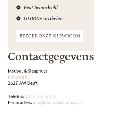
Best beoordeeld
10.000+ artikelen
BEZOEK ONZE SHOWROOM
Contactgegevens
Meubel & Slaaphuys
Bellweg 8
2627 AW Delft
Telefoon:
015 257 8617
E-mailadres:
info@meubelslaaphuys.nl