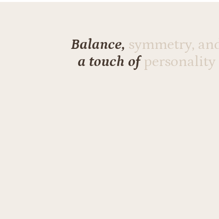
Balance,
symmetry, an
a touch of
personality