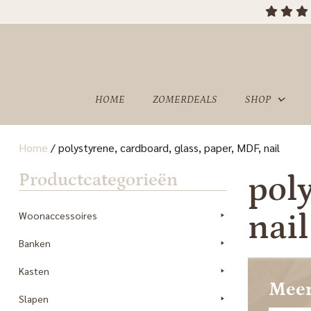
HOME
ZOMERDEALS
SHOP
Home
/
polystyrene, cardboard, glass, paper, MDF, nail
OVER
SHOWROOM
Productcategorieën
poly
ONS
nail
Woonaccessoires
Banken
Kasten
Meer
Slapen