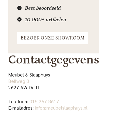
Best beoordeeld
10.000+ artikelen
BEZOEK ONZE SHOWROOM
Contactgegevens
Meubel & Slaaphuys
Bellweg 8
2627 AW Delft
Telefoon:
015 257 8617
E-mailadres:
info@meubelslaaphuys.nl