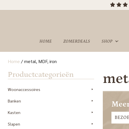
HOME
ZOMERDEALS
SHOP
Home
/
metal, MDF, iron
OVER
SHOWROOM
Productcategorieën
met
ONS
Woonaccessoires
Banken
Meer
Kasten
BEZO
Slapen