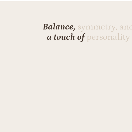
Balance,
symmetry, an
a touch of
personality