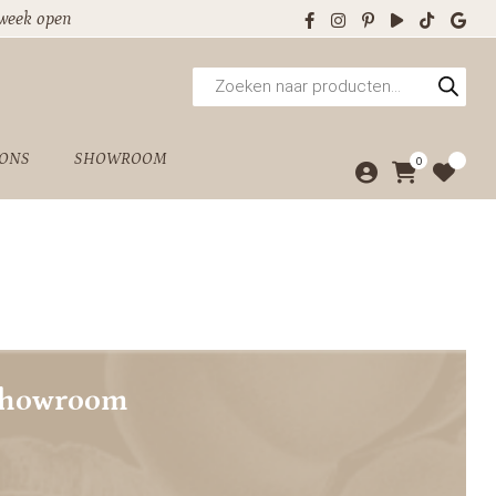
 week open
Producten
zoeken
 ONS
SHOWROOM
0
showroom