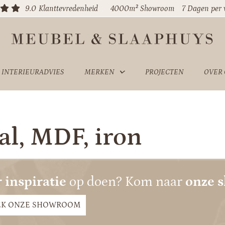
9.0
Klanttevredenheid
4000m² Showroom
7 Dagen per
INTERIEURADVIES
MERKEN
PROJECTEN
OVER
al, MDF, iron
 inspiratie
op doen? Kom naar
onze 
EK ONZE SHOWROOM