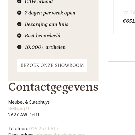
CBW erkend
To
7 dagen per week open
€
651
Bezorging aan huis
Best beoordeeld
10.000+ artikelen
BEZOEK ONZE SHOWROOM
Contactgegevens
Meubel & Slaaphuys
Bellweg 8
2627 AW Delft
Telefoon:
015 257 8617
E-mailadres:
info@meubelslaaphuys.nl