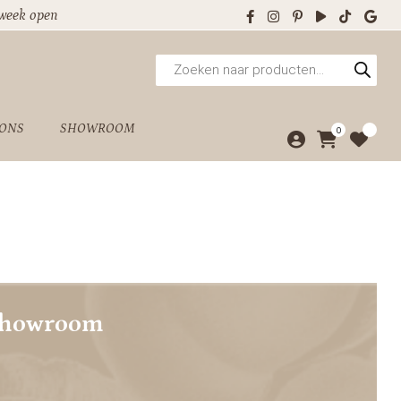
 week open
Producten
zoeken
 ONS
SHOWROOM
0
showroom