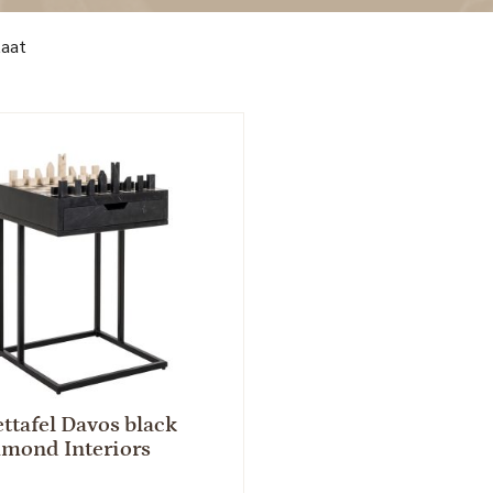
taat
ettafel Davos black
mond Interiors