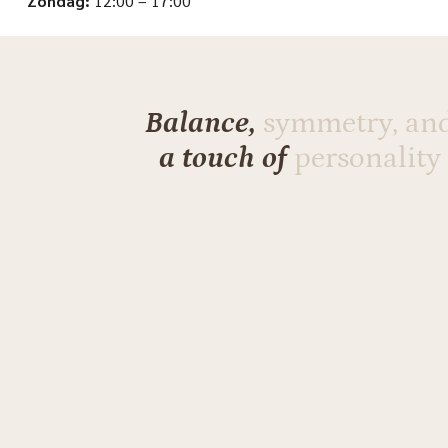
Zondag:
12:00 – 17:00
Balance,
symmetry, an
a touch of
personality