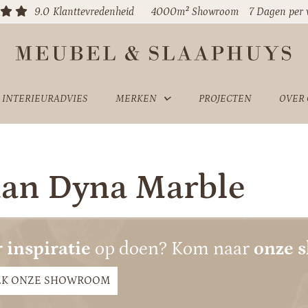
9.0
Klanttevredenheid
4000m² Showroom
7 Dagen per
INTERIEURADVIES
MERKEN
PROJECTEN
OVER
lian Dyna Marble
 inspiratie
op doen? Kom naar
onze 
EK ONZE SHOWROOM