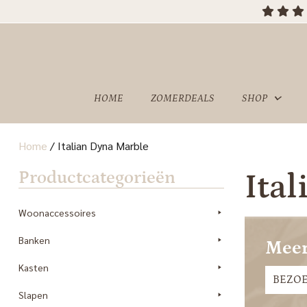
HOME
ZOMERDEALS
SHOP
Home
/
Italian Dyna Marble
OVER
SHOWROOM
Productcategorieën
Ita
ONS
Woonaccessoires
Banken
Meer
Kasten
BEZO
Slapen