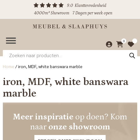
9.0
Klanttevredenheid
4000m² Showroom
7 Dagen per week open
0
Producten
zoeken
Home
/
iron, MDF, white banswara marble
iron, MDF, white banswara
marble
Meer inspiratie
op doen? Kom
naar
onze showroom