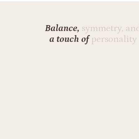
Balance,
symmetry, an
a touch of
personality