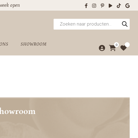
 week open
Producten
zoeken
 ONS
SHOWROOM
0
showroom