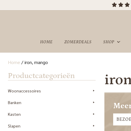
HOME
ZOMERDEALS
SHOP
Home
/
iron, mango
OVER
SHOWROOM
Productcategorieën
iro
ONS
Woonaccessoires
Banken
Meer
Kasten
BEZO
Slapen