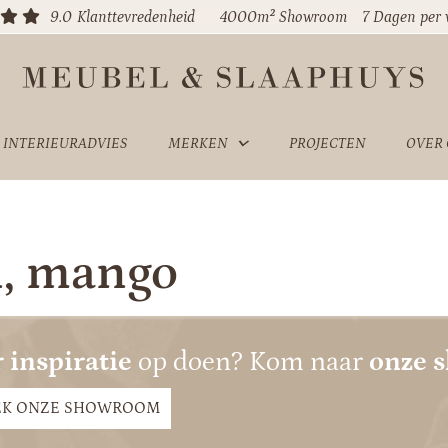
9.0
Klanttevredenheid
4000m² Showroom
7 Dagen per
INTERIEURADVIES
MERKEN
PROJECTEN
OVER
n, mango
 inspiratie
op doen? Kom naar
onze 
EK ONZE SHOWROOM