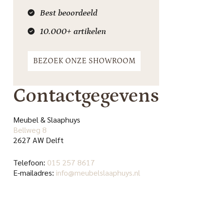
Best beoordeeld
10.000+ artikelen
BEZOEK ONZE SHOWROOM
Contactgegevens
Meubel & Slaaphuys
Bellweg 8
2627 AW Delft
Telefoon:
015 257 8617
E-mailadres:
info@meubelslaaphuys.nl