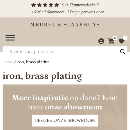
9.0
Klanttevredenheid
4000m² Showroom
7 Dagen per week open
0
Producten
zoeken
Home
/
iron, brass plating
iron, brass plating
Meer inspiratie
op doen? Kom
naar
onze showroom
BEZOEK ONZE SHOWROOM