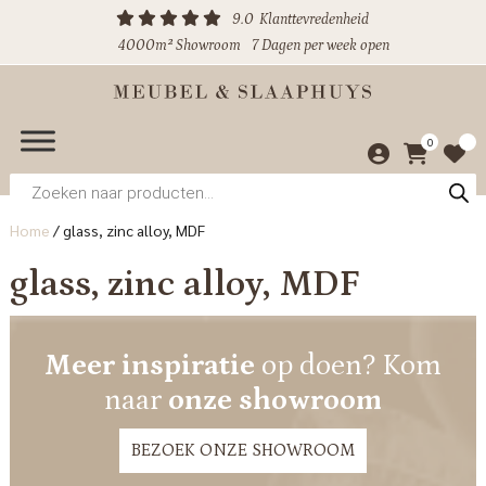
9.0
Klanttevredenheid
4000m² Showroom
7 Dagen per week open
0
Producten
zoeken
Home
/
glass, zinc alloy, MDF
glass, zinc alloy, MDF
Meer inspiratie
op doen? Kom
naar
onze showroom
BEZOEK ONZE SHOWROOM