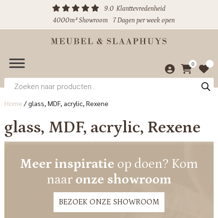
9.0
Klanttevredenheid
4000m² Showroom
7 Dagen per week open
0
Producten
zoeken
Home
/
glass, MDF, acrylic, Rexene
glass, MDF, acrylic, Rexene
Meer inspiratie
op doen? Kom
naar
onze showroom
BEZOEK ONZE SHOWROOM