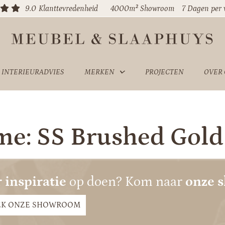
9.0
Klanttevredenheid
4000m² Showroom
7 Dagen per
INTERIEURADVIES
MERKEN
PROJECTEN
OVER
me: SS Brushed Gold
 inspiratie
op doen? Kom naar
onze 
EK ONZE SHOWROOM