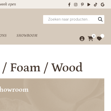
 week open
Producten
zoeken
 ONS
SHOWROOM
0
 / Foam / Wood
showroom