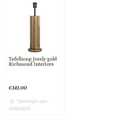
Tafellamp Jessly gold
Richmond Interiors
€
141.00
Toevoegen aan
verlanglijst