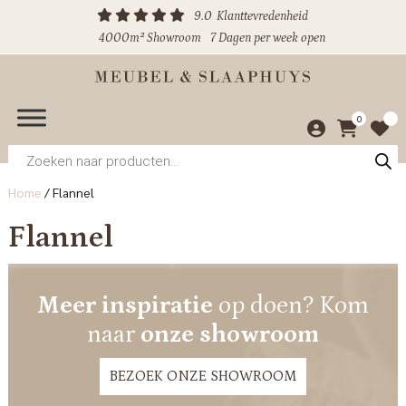
9.0
Klanttevredenheid
4000m² Showroom
7 Dagen per week open
0
Producten
zoeken
Home
/
Flannel
Flannel
Meer inspiratie
op doen? Kom
naar
onze showroom
BEZOEK ONZE SHOWROOM