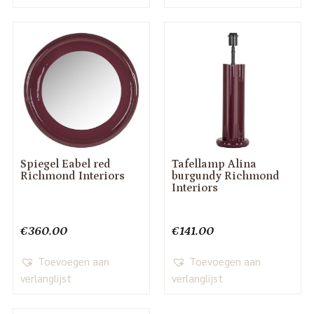
Spiegel Eabel red
Tafellamp Alina
Richmond Interiors
burgundy Richmond
Interiors
€
360.00
€
141.00
Toevoegen aan
Toevoegen aan
verlanglijst
verlanglijst