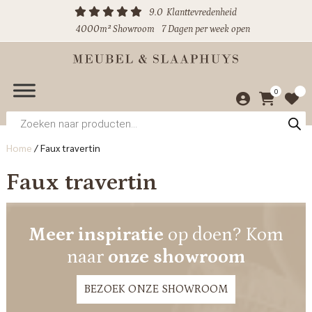
9.0
Klanttevredenheid
4000m² Showroom
7 Dagen per week open
0
Producten
zoeken
Home
/
Faux travertin
Faux travertin
Meer inspiratie
op doen? Kom
naar
onze showroom
BEZOEK ONZE SHOWROOM