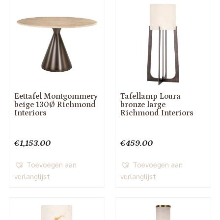
Eettafel Montgommery
Tafellamp Loura
beige 130Ø Richmond
bronze large
Interiors
Richmond Interiors
€
1,153.00
€
459.00
Toevoegen aan
Toevoegen aan
verlanglijst
verlanglijst