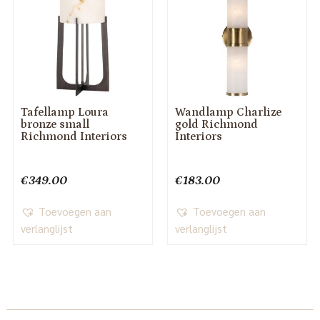
Tafellamp Loura
Wandlamp Charlize
bronze small
gold Richmond
Richmond Interiors
Interiors
€
349.00
€
183.00
Toevoegen aan
Toevoegen aan
verlanglijst
verlanglijst