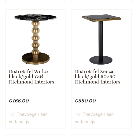
Bistrotafel Witlox
Bistrotafel Zenza
black/gold 75Ø
black/gold 50×50
Richmond Interiors
Richmond Interiors
€
768.00
€
550.00
Toevoegen aan
Toevoegen aan
verlanglijst
verlanglijst