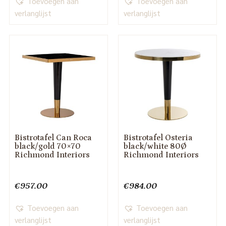
Toevoegen aan
Toevoegen aan
verlanglijst
verlanglijst
Bistrotafel Can Roca
Bistrotafel Osteria
black/gold 70×70
black/white 80Ø
Richmond Interiors
Richmond Interiors
€
957.00
€
984.00
Toevoegen aan
Toevoegen aan
verlanglijst
verlanglijst