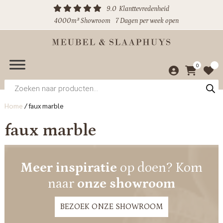
9.0
Klanttevredenheid
4000m² Showroom
7 Dagen per week open
0
Producten
zoeken
Home
/
faux marble
faux marble
Meer inspiratie
op doen? Kom
naar
onze showroom
BEZOEK ONZE SHOWROOM