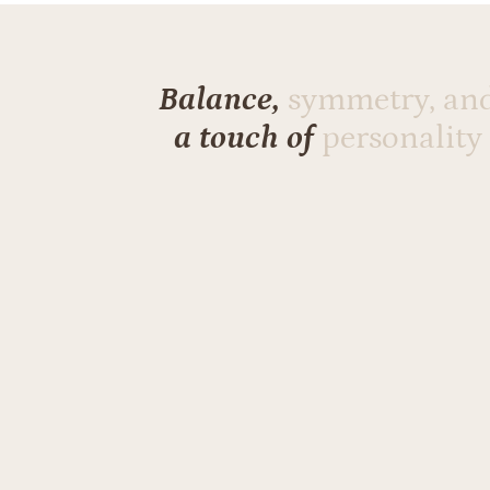
Balance,
symmetry, an
a touch of
personality