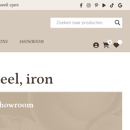
 week open
Producten
zoeken
 ONS
SHOWROOM
0
eel, iron
showroom