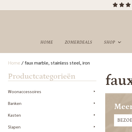
HOME
ZOMERDEALS
SHOP
Home
/
faux marble, stainless steel, iron
OVER
SHOWROOM
Productcategorieën
faux
ONS
Woonaccessoires
Banken
Meer
Kasten
BEZO
Slapen