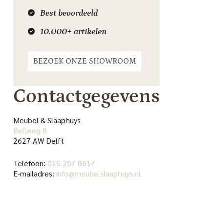
Best beoordeeld
10.000+ artikelen
BEZOEK ONZE SHOWROOM
Contactgegevens
Meubel & Slaaphuys
Bellweg 8
2627 AW Delft
Telefoon:
015 257 8617
E-mailadres:
info@meubelslaaphuys.nl