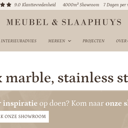
9.0
Klanttevredenheid
4000m² Showroom
7 Dagen per
INTERIEURADVIES
MERKEN
PROJECTEN
OVER
 marble, stainless st
 inspiratie
op doen? Kom naar
onze 
EK ONZE SHOWROOM