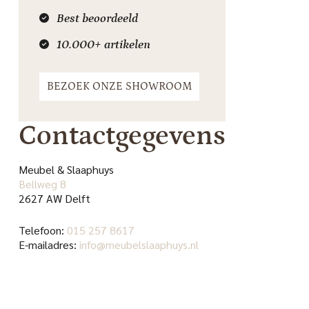
Best beoordeeld
10.000+ artikelen
BEZOEK ONZE SHOWROOM
Contactgegevens
Meubel & Slaaphuys
Bellweg 8
2627 AW Delft
Telefoon:
015 257 8617
E-mailadres:
info@meubelslaaphuys.nl