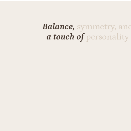
Balance,
symmetry, an
a touch of
personality