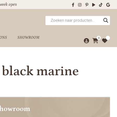
 week open
Producten
zoeken
 ONS
SHOWROOM
0
, black marine
showroom