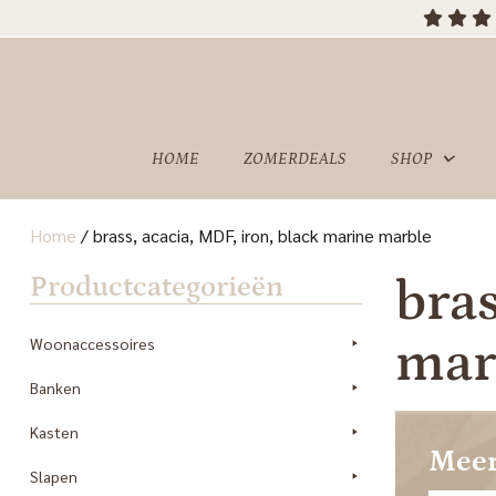
HOME
ZOMERDEALS
SHOP
Home
/
brass, acacia, MDF, iron, black marine marble
OVER
SHOWROOM
Productcategorieën
bras
ONS
mar
Woonaccessoires
Banken
Kasten
Meer
Slapen