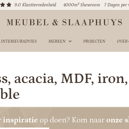
9.0
Klanttevredenheid
4000m² Showroom
7 Dagen per
INTERIEURADVIES
MERKEN
PROJECTEN
OVER
s, acacia, MDF, iron
ble
 inspiratie
op doen? Kom naar
onze 