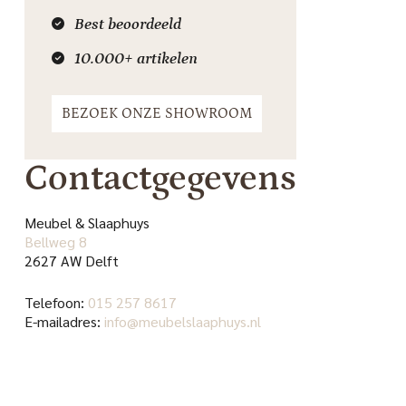
Best beoordeeld
10.000+ artikelen
BEZOEK ONZE SHOWROOM
Contactgegevens
Meubel & Slaaphuys
Bellweg 8
2627 AW Delft
Telefoon:
015 257 8617
E-mailadres:
info@meubelslaaphuys.nl