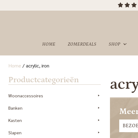
HOME
ZOMERDEALS
SHOP
Home
/
acrylic, iron
OVER
SHOWROOM
Productcategorieën
acry
ONS
Woonaccessoires
Banken
Meer
Kasten
BEZO
Slapen