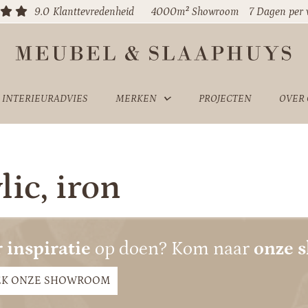
9.0
Klanttevredenheid
4000m² Showroom
7 Dagen per
INTERIEURADVIES
MERKEN
PROJECTEN
OVER
lic, iron
 inspiratie
op doen? Kom naar
onze 
EK ONZE SHOWROOM