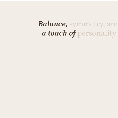
Balance,
symmetry, an
a touch of
personality