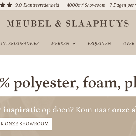
9.0
Klanttevredenheid
4000m² Showroom
7 Dagen per
INTERIEURADVIES
MERKEN
PROJECTEN
OVER
% polyester, foam, p
 inspiratie
op doen? Kom naar
onze 
EK ONZE SHOWROOM