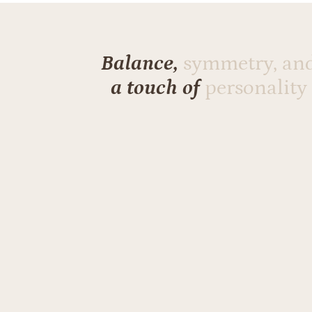
Balance,
symmetry, an
a touch of
personality