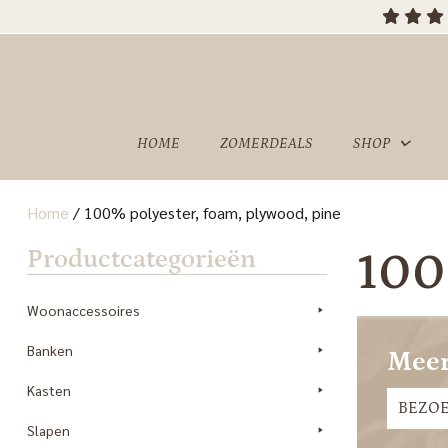
HOME
ZOMERDEALS
SHOP
Home
/
100% polyester, foam, plywood, pine
OVER
SHOWROOM
Productcategorieën
100
ONS
Woonaccessoires
Banken
Meer
Kasten
BEZO
Slapen