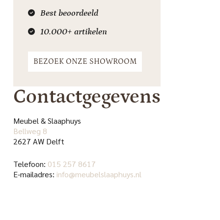
Best beoordeeld
10.000+ artikelen
BEZOEK ONZE SHOWROOM
Contactgegevens
Meubel & Slaaphuys
Bellweg 8
2627 AW Delft
Telefoon:
015 257 8617
E-mailadres:
info@meubelslaaphuys.nl