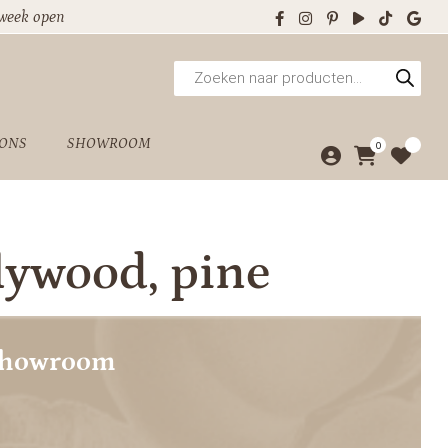
 week open
Producten
zoeken
 ONS
SHOWROOM
0
lywood, pine
showroom