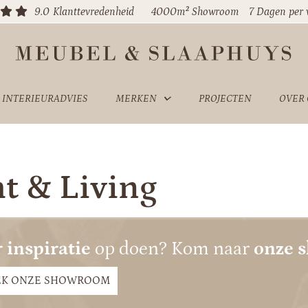
9.0
Klanttevredenheid
4000m² Showroom
7 Dagen per
INTERIEURADVIES
MERKEN
PROJECTEN
OVER
ht & Living
 inspiratie
op doen? Kom naar
onze 
EK ONZE SHOWROOM