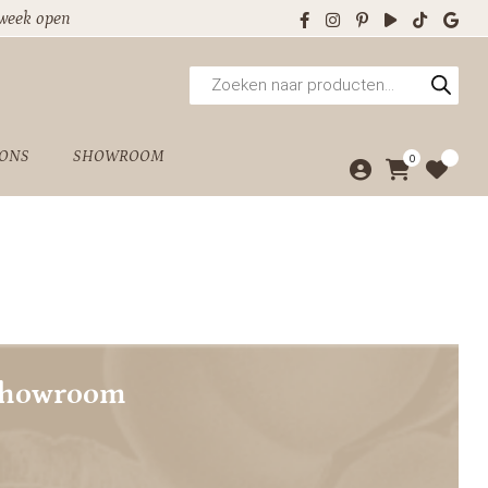
 week open
Producten
zoeken
 ONS
SHOWROOM
0
showroom