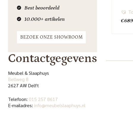
Best beoordeeld
To
10.000+ artikelen
€
689
BEZOEK ONZE SHOWROOM
Contactgegevens
Meubel & Slaaphuys
Bellweg 8
2627 AW Delft
Telefoon:
015 257 8617
E-mailadres:
info@meubelslaaphuys.nl