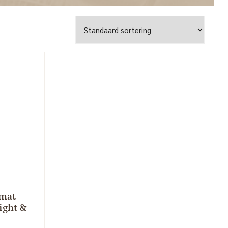
mat
ight &