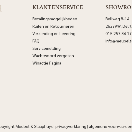
d
KLANTENSERVICE
SHOWR
Betalingsmogelijkheden
Bellweg 8-14
Ruilen en Retourneren
2627AW, Delft
Verzending en Levering
015 257 86 17
FAQ
info@meubelsl
Servicemelding
Wachtwoord vergeten
Winactie Pagina
opyright Meubel & Slaaphuys |
privacyverklaring
|
algemene voorwaarde