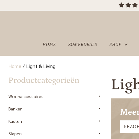
OVER
SHOWROOM
ONS
HOME
ZOMERDEALS
SHOP
Home
/
Light & Living
Productcategorieën
Lig
Woonaccessoires
Banken
Meer
Kasten
BEZO
Slapen