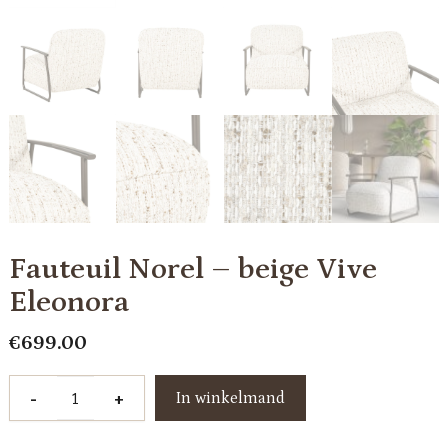
Fauteuil Norel – beige Vive
Eleonora
€
699.00
Fauteuil
-
+
In winkelmand
Norel
-