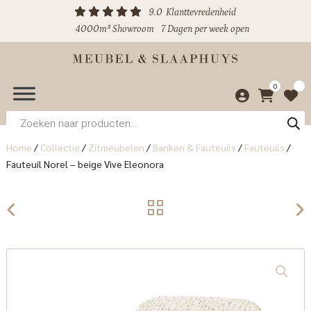
9.0
Klanttevredenheid
4000m² Showroom
7 Dagen per week open
0
Producten
zoeken
Home
/
Collectie
/
Zitmeubelen
/
Banken & Fauteuils
/
Fauteuils
/
Fauteuil Norel – beige Vive Eleonora