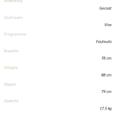
Afwerking
Gecoat
Stofnaam
Vive
Programma
Fauteuils
Breedte
78 cm
Hoogte
88 cm
Diepte
79 cm
Gewicht
17.5 kg