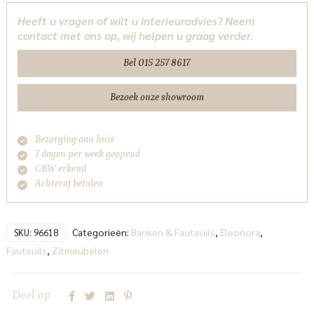
beige
Heeft u vragen of wilt u interieuradvies? Neem
Vive
contact met ons op, wij helpen u graag verder.
Eleonora
aantal
Bel 015 257 8617
Bezoek onze showroom
Bezorging aan huis
7 dagen per week geopend
CBW erkend
Achteraf betalen
Categorieën:
Banken & Fauteuils
,
Eleonora
,
SKU:
96618
Fauteuils
,
Zitmeubelen
Deel op