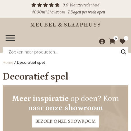
9.0
Klanttevredenheid
4000m² Showroom
7 Dagen per week open
0
Producten
zoeken
Home
/
Decoratief spel
Decoratief spel
Meer inspiratie
op doen? Kom
naar
onze showroom
BEZOEK ONZE SHOWROOM