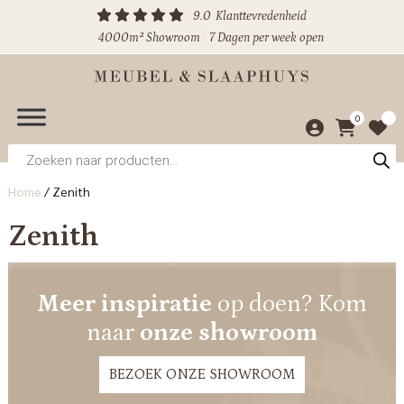
9.0
Klanttevredenheid
4000m² Showroom
7 Dagen per week open
0
Producten
zoeken
Home
/
Zenith
Zenith
Meer inspiratie
op doen? Kom
naar
onze showroom
BEZOEK ONZE SHOWROOM