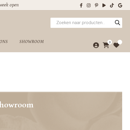
 week open
Producten
zoeken
 ONS
SHOWROOM
0
showroom