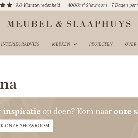
9.0
Klanttevredenheid
4000m² Showroom
7 Dagen per
INTERIEURADVIES
MERKEN
PROJECTEN
OVER
ina
 inspiratie
op doen? Kom naar
onze 
EK ONZE SHOWROOM