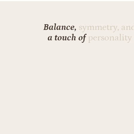
Balance,
symmetry, an
a touch of
personality