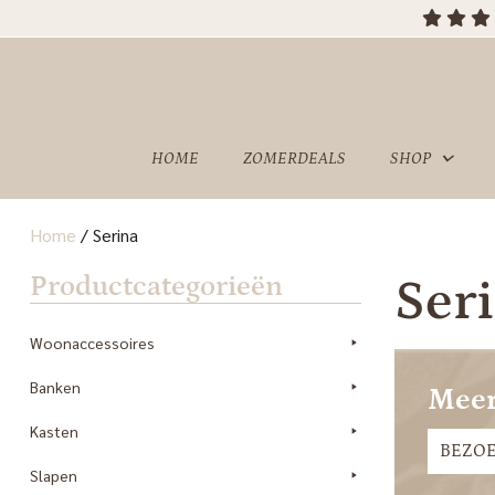
HOME
ZOMERDEALS
SHOP
Home
/
Serina
OVER
SHOWROOM
Productcategorieën
Ser
ONS
Woonaccessoires
Banken
Meer
Kasten
BEZO
Slapen