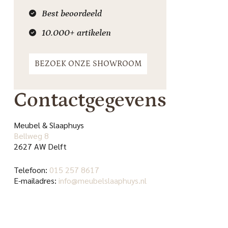
Best beoordeeld
10.000+ artikelen
BEZOEK ONZE SHOWROOM
Contactgegevens
Meubel & Slaaphuys
Bellweg 8
2627 AW Delft
Telefoon:
015 257 8617
E-mailadres:
info@meubelslaaphuys.nl