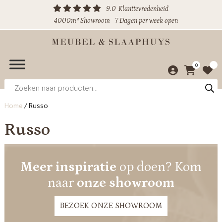
9.0
Klanttevredenheid
4000m² Showroom
7 Dagen per week open
0
Producten
zoeken
Home
/
Russo
Russo
Meer inspiratie
op doen? Kom
naar
onze showroom
BEZOEK ONZE SHOWROOM