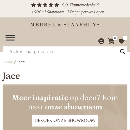
9.0
Klanttevredenheid
4000m² Showroom
7 Dagen per week open
0
Producten
zoeken
Home
/
Jace
Jace
Meer inspiratie
op doen? Kom
naar
onze showroom
BEZOEK ONZE SHOWROOM