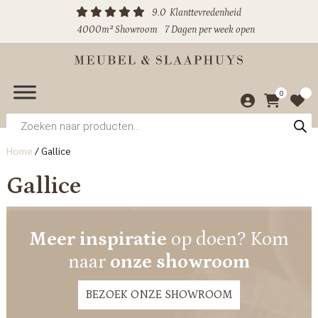
9.0
Klanttevredenheid
4000m² Showroom
7 Dagen per week open
0
Producten
zoeken
Home
/
Gallice
Gallice
Meer inspiratie
op doen? Kom
naar
onze showroom
BEZOEK ONZE SHOWROOM