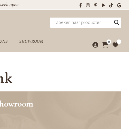
 week open
Producten
zoeken
 ONS
SHOWROOM
0
nk
showroom