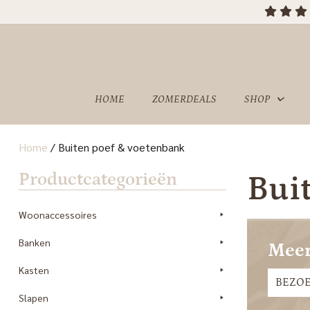
HOME
ZOMERDEALS
SHOP
Home
/
Buiten poef & voetenbank
OVER
SHOWROOM
Productcategorieën
Bui
ONS
Woonaccessoires
Banken
Meer
Kasten
BEZO
Slapen