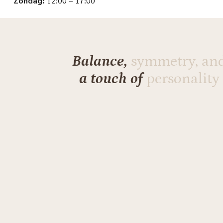
Zondag:
12:00 – 17:00
Balance,
symmetry, an
a touch of
personality