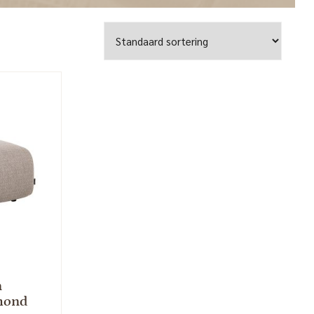
n
hmond