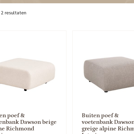
 2 resultaten
en poef &
Buiten poef &
enbank Dawson beige
voetenbank Dawso
ine Richmond
greige alpine Ric