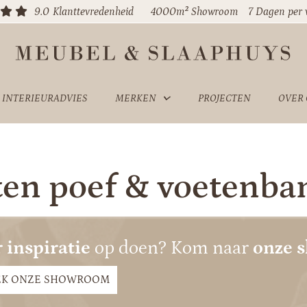
9.0
Klanttevredenheid
4000m² Showroom
7 Dagen per
INTERIEURADVIES
MERKEN
PROJECTEN
OVER
ten poef & voetenba
 inspiratie
op doen? Kom naar
onze 
EK ONZE SHOWROOM