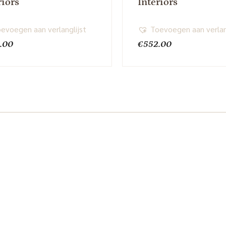
riors
Interiors
evoegen aan verlanglijst
Toevoegen aan verlan
.00
€
552.00