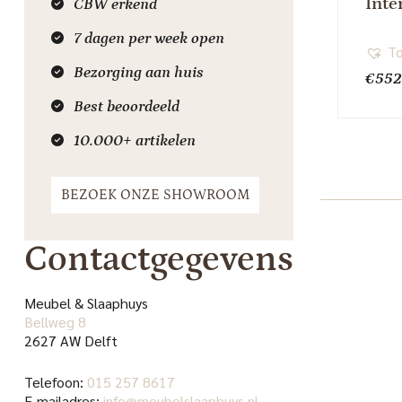
Inte
CBW erkend
7 dagen per week open
To
Bezorging aan huis
€
552
Best beoordeeld
10.000+ artikelen
BEZOEK ONZE SHOWROOM
Contactgegevens
Meubel & Slaaphuys
Bellweg 8
2627 AW Delft
Telefoon:
015 257 8617
E-mailadres:
info@meubelslaaphuys.nl