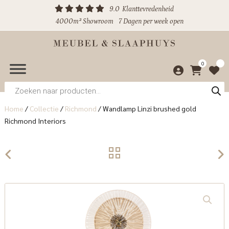
9.0
Klanttevredenheid
4000m² Showroom
7 Dagen per week open
0
Producten
zoeken
Home
/
Collectie
/
Richmond
/
Wandlamp Linzi brushed gold
Richmond Interiors