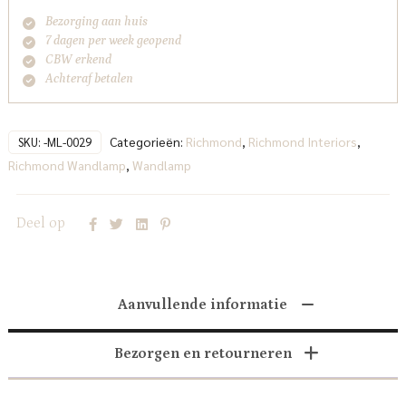
Bezorging aan huis
7 dagen per week geopend
CBW erkend
Achteraf betalen
Categorieën:
Richmond
,
Richmond Interiors
,
SKU:
-ML-0029
Richmond Wandlamp
,
Wandlamp
Deel op
Aanvullende informatie
Bezorgen en retourneren