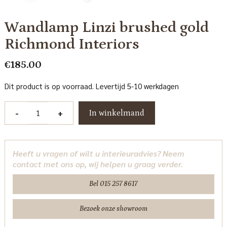
Wandlamp Linzi brushed gold
Richmond Interiors
€
185.00
Dit product is op voorraad. Levertijd 5-10 werkdagen
Wandlamp
-
+
In winkelmand
Linzi
brushed
gold
Heeft u vragen of wilt u interieuradvies? Neem
Richmond
contact met ons op, wij helpen u graag verder.
Interiors
aantal
Bel 015 257 8617
Bezoek onze showroom