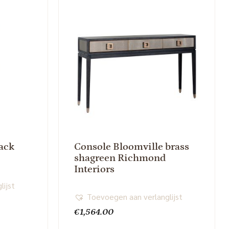
ack
Console Bloomville brass
shagreen Richmond
Interiors
lijst
Toevoegen aan verlanglijst
€
1,564.00