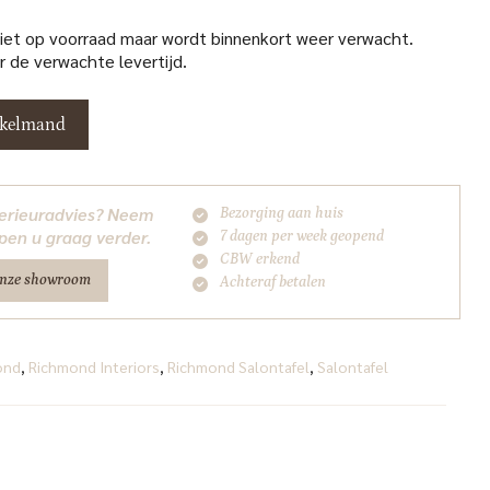
niet op voorraad maar wordt binnenkort weer verwacht.
 de verwachte levertijd.
nkelmand
nterieuradvies? Neem
Bezorging aan huis
pen u graag verder.
7 dagen per week geopend
CBW erkend
onze showroom
Achteraf betalen
ond
,
Richmond Interiors
,
Richmond Salontafel
,
Salontafel