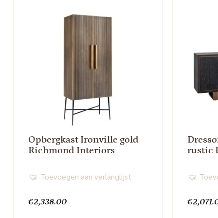
Opbergkast Ironville gold
Dresso
Richmond Interiors
rustic
Toevoegen aan verlanglijst
Toevo
€
2,338.00
€
2,071.