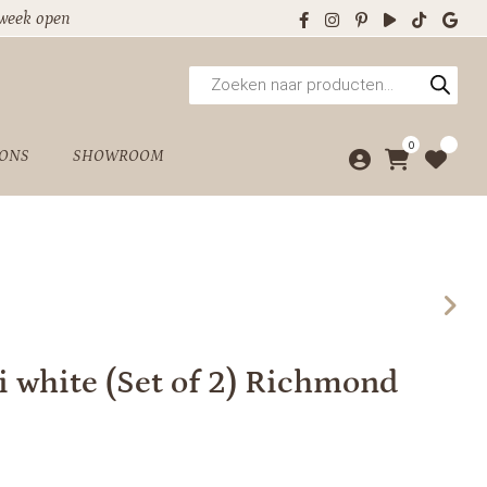
 week open
Producten
zoeken
0
 ONS
SHOWROOM
li white (Set of 2) Richmond