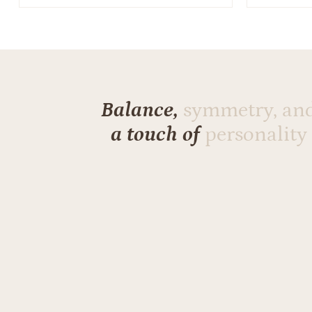
Balance,
symmetry, an
a touch of
personality