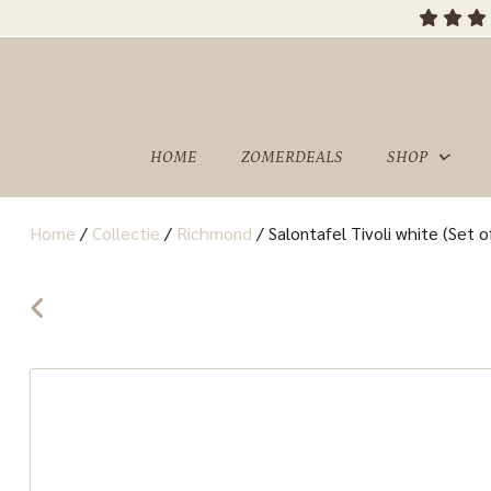
OVER
SHOWROOM
ONS
HOME
ZOMERDEALS
SHOP
Home
/
Collectie
/
Richmond
/
Salontafel Tivoli white (Set 