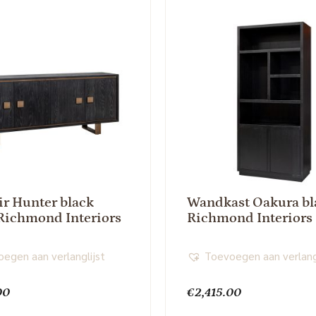
ir Hunter black
Wandkast Oakura bl
 Richmond Interiors
Richmond Interiors
egen aan verlanglijst
Toevoegen aan verlang
00
€
2,415.00