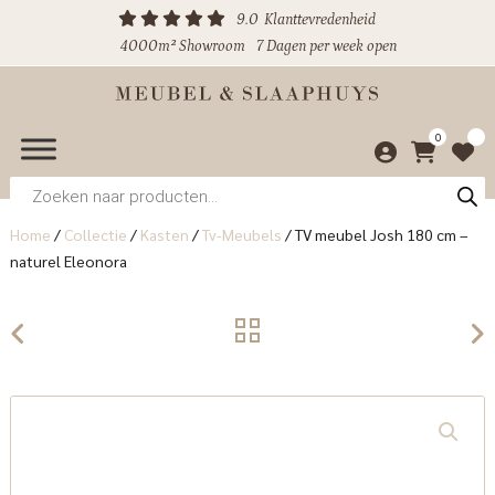
9.0
Klanttevredenheid
4000m² Showroom
7 Dagen per week open
0
Producten
zoeken
Home
/
Collectie
/
Kasten
/
Tv-Meubels
/
TV meubel Josh 180 cm –
naturel Eleonora