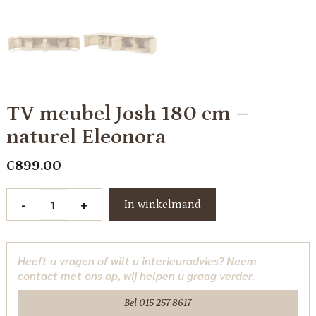
TV meubel Josh 180 cm –
naturel Eleonora
€
899.00
TV
-
+
In winkelmand
meubel
Josh
180
Heeft u vragen of wilt u interieuradvies? Neem
cm
contact met ons op, wij helpen u graag verder.
-
naturel
Bel 015 257 8617
Eleonora