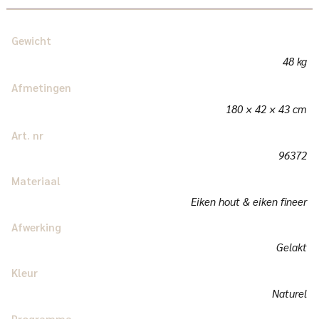
Gewicht
48 kg
Afmetingen
180 × 42 × 43 cm
Art. nr
96372
Materiaal
Eiken hout & eiken fineer
Afwerking
Gelakt
Kleur
Naturel
Programma