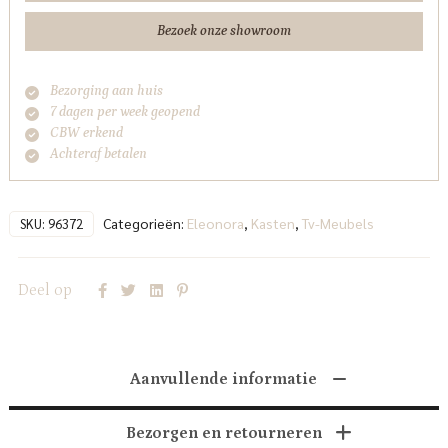
aantal
Bezoek onze showroom
Bezorging aan huis
7 dagen per week geopend
CBW erkend
Achteraf betalen
Categorieën:
Eleonora
,
Kasten
,
Tv-Meubels
SKU:
96372
Deel op
Aanvullende informatie
Bezorgen en retourneren