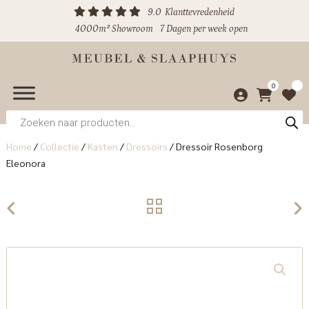
9.0
Klanttevredenheid
4000m² Showroom
7 Dagen per week open
0
Producten
zoeken
Home
/
Collectie
/
Kasten
/
Dressoirs
/
Dressoir Rosenborg
Eleonora