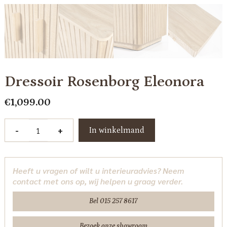
Dressoir Rosenborg Eleonora
€
1,099.00
Dressoir
-
+
In winkelmand
Rosenborg
Eleonora
aantal
Heeft u vragen of wilt u interieuradvies? Neem
contact met ons op, wij helpen u graag verder.
Bel 015 257 8617
Bezoek onze showroom