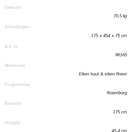
Gewicht
70.5 kg
Afmetingen
175 × 454 × 75 cm
Art. nr
96165
Materiaal
Eiken hout & eiken fineer
Programma
Rosenborg
Breedte
175 cm
Hoogte
45,4 cm