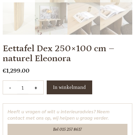
Eettafel Dex 250×100 cm –
naturel Eleonora
€
1,299.00
Eettafel
-
+
In winkelmand
Dex
250x100
cm
Heeft u vragen of wilt u interieuradvies? Neem
-
contact met ons op, wij helpen u graag verder.
naturel
Eleonora
Bel 015 257 8617
aantal