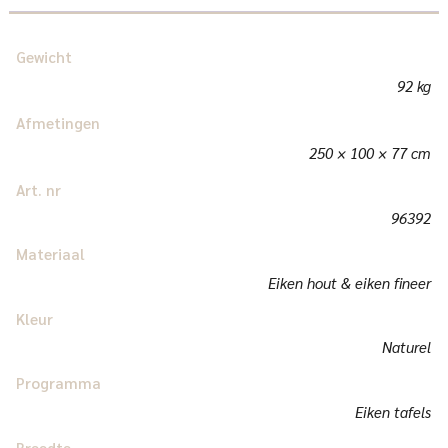
Gewicht
92 kg
Afmetingen
250 × 100 × 77 cm
Art. nr
96392
Materiaal
Eiken hout & eiken fineer
Kleur
Naturel
Programma
Eiken tafels
Breedte