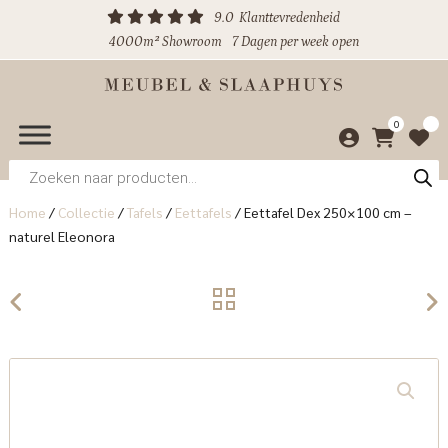
9.0
Klanttevredenheid
4000m² Showroom
7 Dagen per week open
0
Producten
zoeken
Home
/
Collectie
/
Tafels
/
Eettafels
/
Eettafel Dex 250×100 cm –
naturel Eleonora