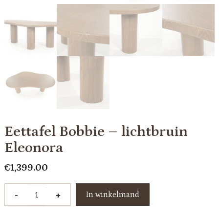
Eettafel Bobbie – lichtbruin
Eleonora
€
1,399.00
Eettafel
-
+
In winkelmand
Bobbie
-