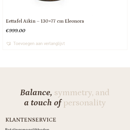
Eettafel Aikin – 130×77 cm Eleonora
€
999.00
Toevoegen aan verlanglijst
Balance,
symmetry, and
a touch of
personality
KLANTENSERVICE
Betalingsmogelijkheden