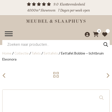
9.0
Klanttevredenheid
4000m² Showroom
7 Dagen per week open
0
Producten
zoeken
Home
/
Collectie
/
Tafels
/
Eettafels
/
Eettafel Bobbie – lichtbruin
Eleonora