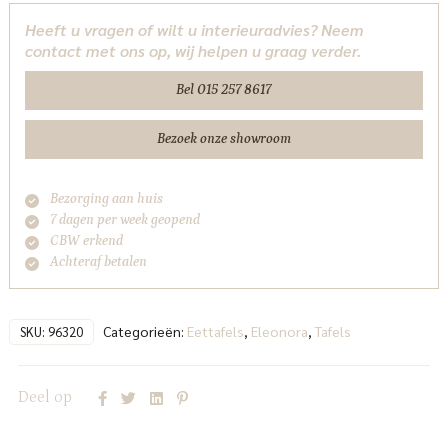
lichtbruin
Heeft u vragen of wilt u interieuradvies? Neem
Eleonora
contact met ons op, wij helpen u graag verder.
aantal
Bel 015 257 8617
Bezoek onze showroom
Bezorging aan huis
7 dagen per week geopend
CBW erkend
Achteraf betalen
Categorieën:
Eettafels
,
Eleonora
,
Tafels
SKU:
96320
Deel op