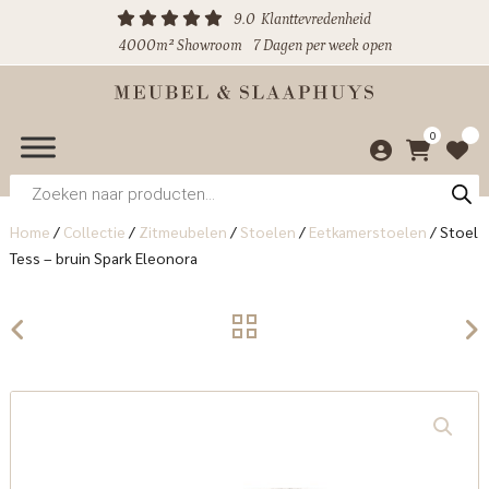
9.0
Klanttevredenheid
4000m² Showroom
7 Dagen per week open
0
Producten
zoeken
Home
/
Collectie
/
Zitmeubelen
/
Stoelen
/
Eetkamerstoelen
/
Stoel
Tess – bruin Spark Eleonora