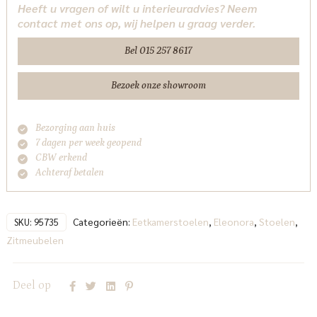
Heeft u vragen of wilt u interieuradvies? Neem
Spark
contact met ons op, wij helpen u graag verder.
Eleonora
aantal
Bel 015 257 8617
Bezoek onze showroom
Bezorging aan huis
7 dagen per week geopend
CBW erkend
Achteraf betalen
Categorieën:
Eetkamerstoelen
,
Eleonora
,
Stoelen
,
SKU:
95735
Zitmeubelen
Deel op