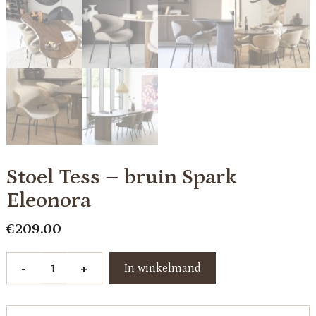
Stoel Tess – bruin Spark
Eleonora
€
209.00
Stoel
-
+
In winkelmand
Tess
-
bruin