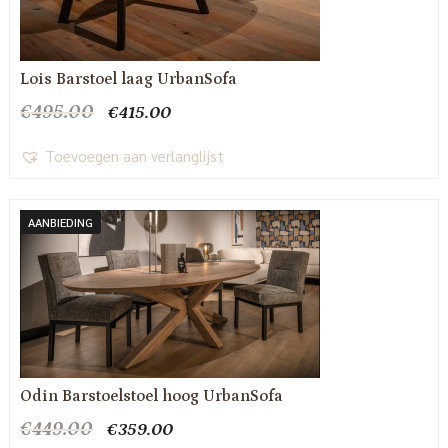
Lois Barstoel laag UrbanSofa
Oorspronkelijke
Huidige
€
495.00
€
415.00
prijs
prijs
was:
is:
Toevoegen aan verlanglijst
€495.00.
€415.00.
AANBIEDING
Odin Barstoelstoel hoog UrbanSofa
Oorspronkelijke
Huidige
€
449.00
€
359.00