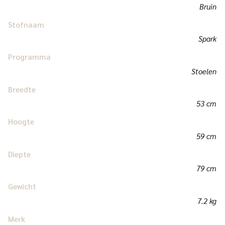
Bruin
Stofnaam
Spark
Programma
Stoelen
Breedte
53 cm
Hoogte
59 cm
Diepte
79 cm
Gewicht
7.2 kg
Merk