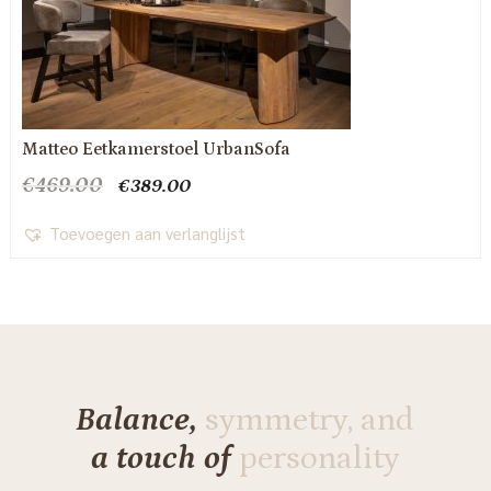
Matteo Eetkamerstoel UrbanSofa
Oorspronkelijke
Huidige
€
469.00
€
389.00
prijs
prijs
was:
is:
Toevoegen aan verlanglijst
€469.00.
€389.00.
Balance,
symmetry, and
a touch of
personality