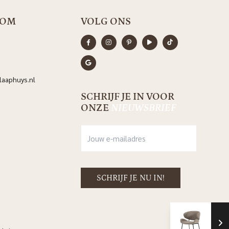
OOM
VOLG ONS
aaphuys.nl
SCHRIJF JE IN VOOR
ONZE
NIEUWSBRIEF
Sto
El