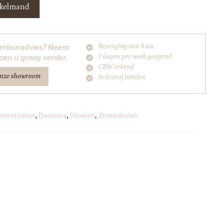
nkelmand
nterieuradvies? Neem
Bezorging aan huis
pen u graag verder.
7 dagen per week geopend
CBW erkend
onze showroom
Achteraf betalen
merstoelen
,
Eleonora
,
Stoelen
,
Zitmeubelen