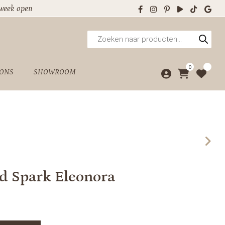
 week open
Producten
zoeken
0
 ONS
SHOWROOM
nd Spark Eleonora