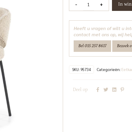
Stoel
-
+
In wi
Tess
-
zand
Heeft u vragen of wilt u i
Spark
contact met ons op, wij hel
Eleonora
Bel 015 257 8617
Bezoek 
aantal
Categorieën:
Eetka
SKU:
95734
Deel op