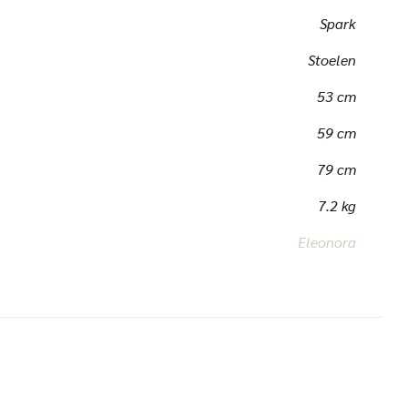
Spark
Stoelen
53 cm
59 cm
79 cm
7.2 kg
Eleonora