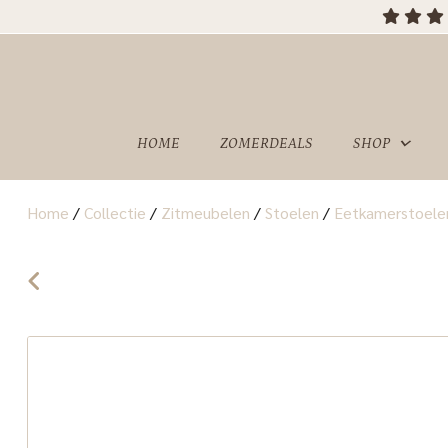
HOME
ZOMERDEALS
SHOP
Home
/
Collectie
/
Zitmeubelen
/
Stoelen
/
Eetkamerstoele
OVER
SHOWROOM
ONS