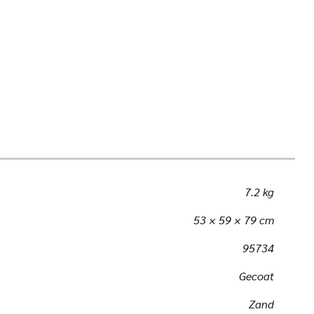
7.2 kg
53 × 59 × 79 cm
95734
Gecoat
Zand