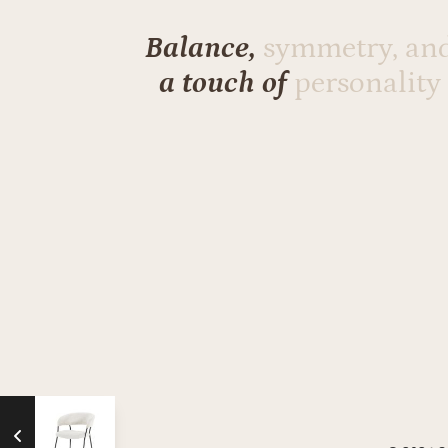
Balance,
symmetry, an
a touch of
personality
beige
Eleonora