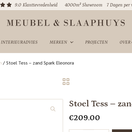
9.0
Klanttevredenheid
4000m² Showroom
7 Dagen per
INTERIEURADVIES
MERKEN
PROJECTEN
OVER
n
/
Stoel Tess – zand Spark Eleonora
Stoel Tess – za
€
209.00