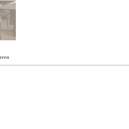
neren