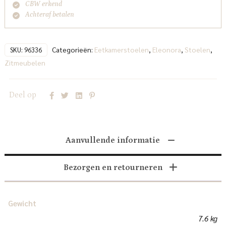
CBW erkend
Achteraf betalen
Categorieën:
Eetkamerstoelen
,
Eleonora
,
Stoelen
,
SKU:
96336
Zitmeubelen
Deel op
Aanvullende informatie
Bezorgen en retourneren
Gewicht
7.6 kg