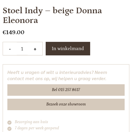
Stoel Indy – beige Donna
Eleonora
€
149.00
Stoel
-
+
In winkelmand
Indy
-
beige
Heeft u vragen of wilt u interieuradvies? Neem
Donna
contact met ons op, wij helpen u graag verder.
Eleonora
aantal
Bel 015 257 8617
Bezoek onze showroom
Bezorging aan huis
7 dagen per week geopend