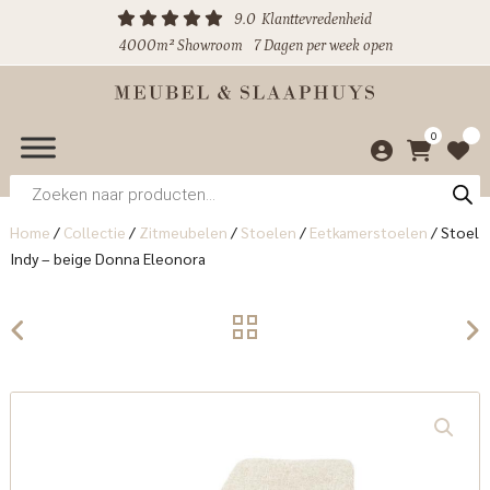
9.0
Klanttevredenheid
4000m² Showroom
7 Dagen per week open
0
Producten
zoeken
Home
/
Collectie
/
Zitmeubelen
/
Stoelen
/
Eetkamerstoelen
/
Stoel
Indy – beige Donna Eleonora