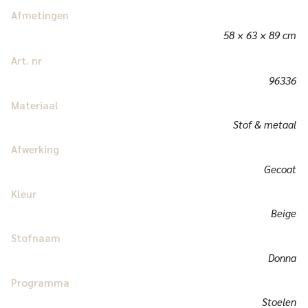
Afmetingen
58 × 63 × 89 cm
Art. nr
96336
Materiaal
Stof & metaal
Afwerking
Gecoat
Kleur
Beige
Stofnaam
Donna
Programma
Stoelen