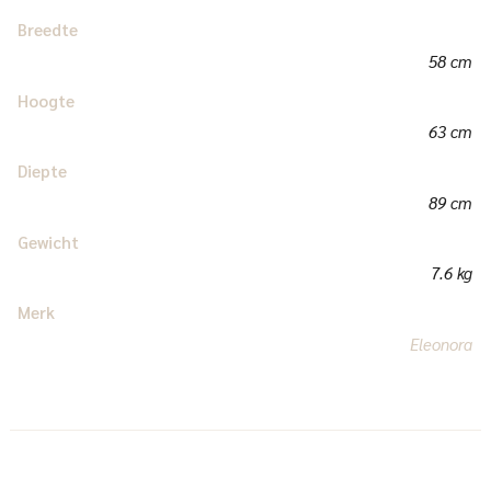
Breedte
58 cm
Hoogte
63 cm
Diepte
89 cm
Gewicht
7.6 kg
Merk
Eleonora