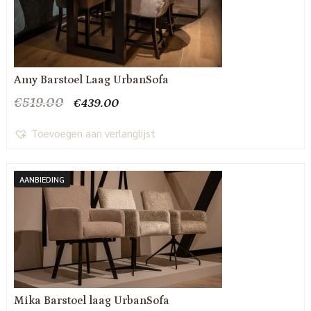
Amy Barstoel Laag UrbanSofa
Oorspronkelijke
Huidige
€
519.00
€
439.00
prijs
prijs
was:
is:
Toevoegen aan verlanglijst
€519.00.
€439.00.
AANBIEDING
Mika Barstoel laag UrbanSofa