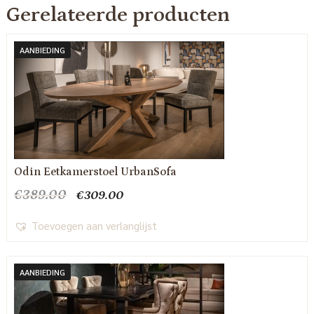
Gerelateerde producten
AANBIEDING
Odin Eetkamerstoel UrbanSofa
Oorspronkelijke
Huidige
€
389.00
€
309.00
prijs
prijs
was:
is:
Toevoegen aan verlanglijst
€389.00.
€309.00.
AANBIEDING