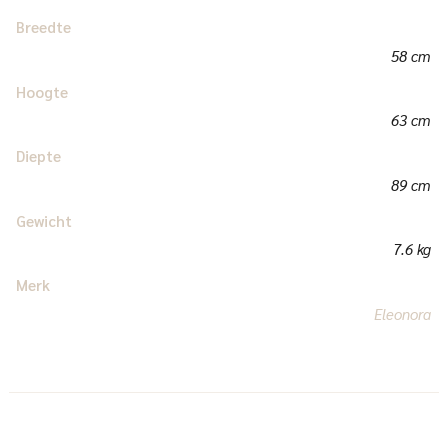
Breedte
58 cm
Hoogte
63 cm
Diepte
89 cm
Gewicht
7.6 kg
Merk
Eleonora