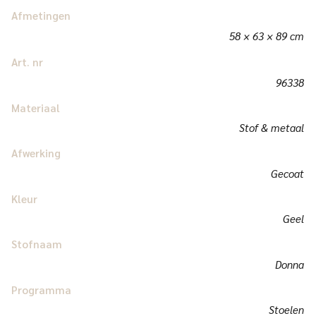
Afmetingen
58 × 63 × 89 cm
Art. nr
96338
Materiaal
Stof & metaal
Afwerking
Gecoat
Kleur
Geel
Stofnaam
Donna
Programma
Stoelen