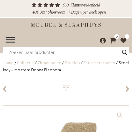
9.0
Klanttevredenheid
4000m² Showroom
7 Dagen per week open
0
Producten
zoeken
Home
/
Collectie
/
Zitmeubelen
/
Stoelen
/
Eetkamerstoelen
/
Stoel
Indy – mosterd Donna Eleonora