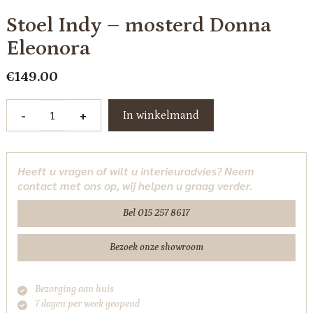
Stoel Indy – mosterd Donna
Eleonora
€
149.00
Stoel
-
+
In winkelmand
Indy
-
mosterd
Heeft u vragen of wilt u interieuradvies? Neem
Donna
contact met ons op, wij helpen u graag verder.
Eleonora
aantal
Bel 015 257 8617
Bezoek onze showroom
Bezorging aan huis
7 dagen per week geopend