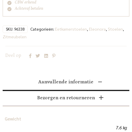
CBW erkend
Achteraf betalen
Categorieën:
Eetkamerstoelen
,
Eleonora
,
Stoelen
,
SKU:
96338
Zitmeubelen
Deel op
Aanvullende informatie
Bezorgen en retourneren
Gewicht
7.6 kg